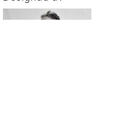
Jakob Brandqvist
”I mitt arbete strävar jag efter enkelhet och lösningar som är påtagliga för
mottagaren. Med utgångspunkt i det textila och med ytan som möjlighet
vill jag med min formgivning berätta något och få associationer och tankar