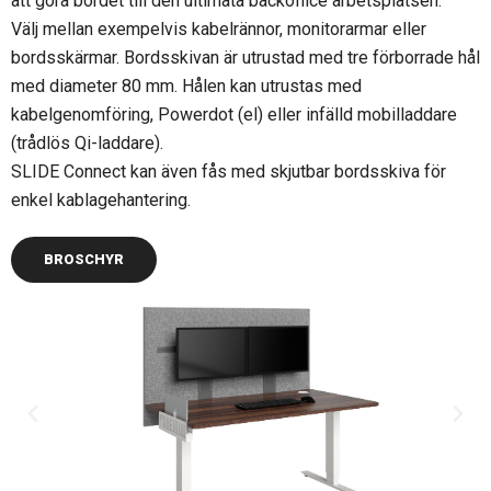
att göra bordet till den ultimata backoffice arbetsplatsen.
Välj mellan exempelvis kabelrännor, monitorarmar eller
bordsskärmar. Bordsskivan är utrustad med tre förborrade hål
med diameter 80 mm. Hålen kan utrustas med
kabelgenomföring, Powerdot (el) eller infälld mobilladdare
(trådlös Qi-laddare).
SLIDE Connect kan även fås med skjutbar bordsskiva för
enkel kablagehantering.
BROSCHYR