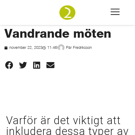
/
/
Hem
F2 Magazine
Vandrande möten
Vandrande möten
november 22, 2023
11:46
|
Pär Fredriksson
Varför är det viktigt att
inkludera dessa typer av