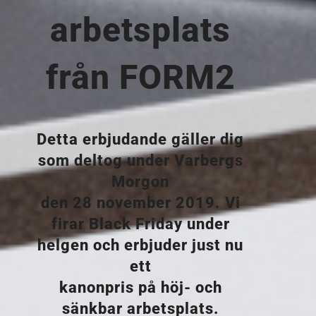
arbetsplats
från FORM2
Detta erbjudande gäller dig
som deltog under Varbergs
Morgon
den 28 november 2019. Vi
firar Black Friday under
helgen och erbjuder just nu
ett
kanonpris på höj- och
sänkbar arbetsplats.