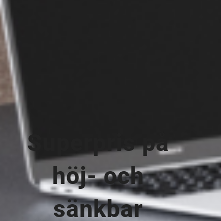
Superpris på
höj- och
sänkbar